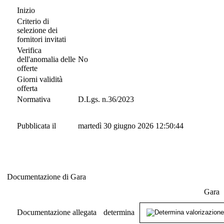
Inizio
Criterio di
selezione dei
fornitori invitati
Verifica
dell'anomalia delle
No
offerte
Giorni validità
offerta
Normativa
D.Lgs. n.36/2023
Pubblicata il
martedì 30 giugno 2026 12:50:44
Documentazione di Gara
Documentazione di Gara
Gara
Documentazione allegata
determina