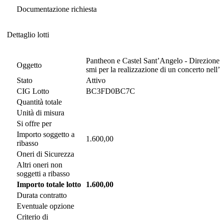
Documentazione richiesta
Dettaglio lotti
Dettaglio lotti
Pantheon e Castel Sant’Angelo - Direzione M
Oggetto
smi per la realizzazione di un concerto nel
Stato
Attivo
CIG Lotto
BC3FD0BC7C
Quantità totale
Unità di misura
Si offre per
Importo soggetto a
1.600,00
ribasso
Oneri di Sicurezza
Altri oneri non
soggetti a ribasso
Importo totale lotto
1.600,00
Durata contratto
Eventuale opzione
Criterio di