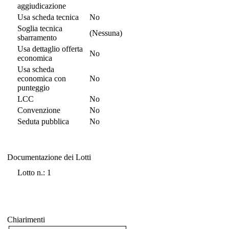
aggiudicazione
Usa scheda tecnica
No
Soglia tecnica
(Nessuna)
sbarramento
Usa dettaglio offerta
No
economica
Usa scheda
economica con
No
punteggio
LCC
No
Convenzione
No
Seduta pubblica
No
Documentazione dei Lotti
Documentazione dei Lotti
Lotto n.: 1
Chiarimenti