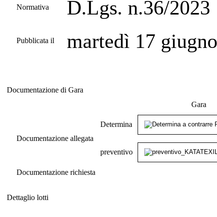
D.Lgs. n.36/2023
Normativa
martedì 17 giugn
Pubblicata il
Documentazione di Gara
Documentazione di Gara
Gara
Determina
Documentazione allegata
preventivo
Documentazione richiesta
Dettaglio lotti
Dettaglio lotti