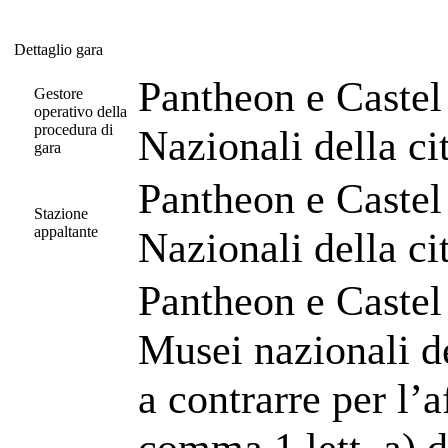
Dettaglio gara
Dettaglio gara
Pantheon e Castel
Gestore
operativo della
procedura di
Nazionali della c
gara
Pantheon e Castel
Stazione
appaltante
Nazionali della c
Pantheon e Castel
Musei nazionali d
a contrarre per l’a
comma 1 lett. a) d