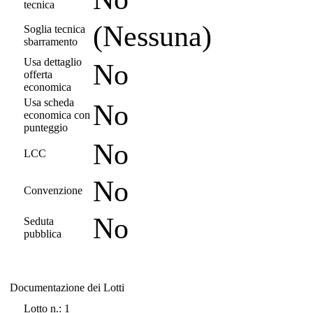
tecnica
(Nessuna)
Soglia tecnica
sbarramento
Usa dettaglio
No
offerta
economica
Usa scheda
No
economica con
punteggio
No
LCC
No
Convenzione
No
Seduta
pubblica
Documentazione dei Lotti
Documentazione dei Lotti
Lotto n.: 1