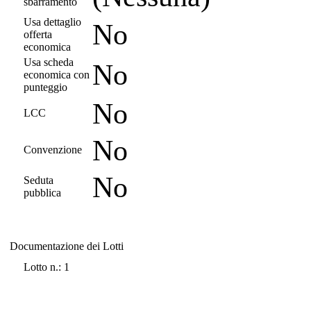
sbarramento
Usa dettaglio
No
offerta
economica
Usa scheda
No
economica con
punteggio
No
LCC
No
Convenzione
No
Seduta
pubblica
Documentazione dei Lotti
Documentazione dei Lotti
Lotto n.: 1