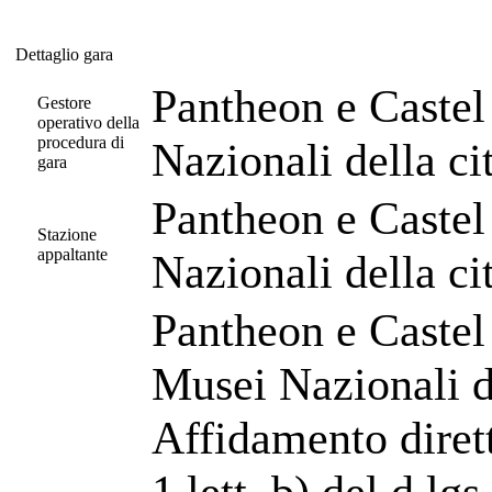
Dettaglio gara
Dettaglio gara
Pantheon e Castel
Gestore
operativo della
procedura di
Nazionali della c
gara
Pantheon e Castel
Stazione
appaltante
Nazionali della c
Pantheon e Castel
Musei Nazionali d
Affidamento dirett
1 lett. b) del d.lg