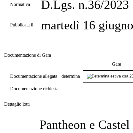
D.Lgs. n.36/2023
Normativa
martedì 16 giugn
Pubblicata il
Documentazione di Gara
Documentazione di Gara
Gara
Documentazione allegata
determina
Documentazione richiesta
Dettaglio lotti
Dettaglio lotti
Pantheon e Castel