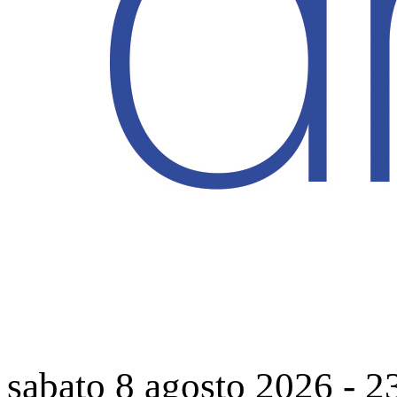
sabato 8 agosto 2026
-
2