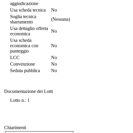
aggiudicazione
Usa scheda tecnica
No
Soglia tecnica
(Nessuna)
sbarramento
Usa dettaglio offerta
No
economica
Usa scheda
economica con
No
punteggio
LCC
No
Convenzione
No
Seduta pubblica
No
Documentazione dei Lotti
Documentazione dei Lotti
Lotto n.: 1
Chiarimenti