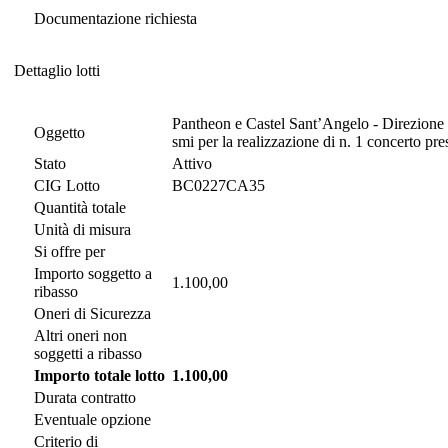
Documentazione richiesta
Dettaglio lotti
Dettaglio lotti
Pantheon e Castel Sant’Angelo - Direzione M
Oggetto
smi per la realizzazione di n. 1 concerto pr
Stato
Attivo
CIG Lotto
BC0227CA35
Quantità totale
Unità di misura
Si offre per
Importo soggetto a
1.100,00
ribasso
Oneri di Sicurezza
Altri oneri non
soggetti a ribasso
Importo totale lotto
1.100,00
Durata contratto
Eventuale opzione
Criterio di