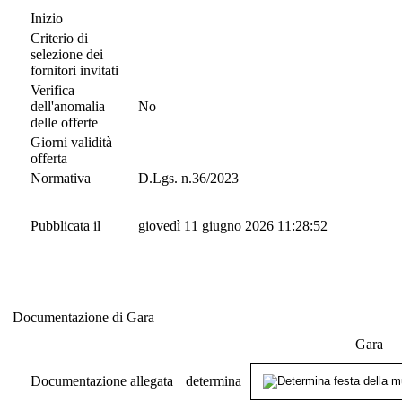
Inizio
Criterio di
selezione dei
fornitori invitati
Verifica
dell'anomalia
No
delle offerte
Giorni validità
offerta
Normativa
D.Lgs. n.36/2023
Pubblicata il
giovedì 11 giugno 2026 11:28:52
Documentazione di Gara
Documentazione di Gara
Gara
Documentazione allegata
determina