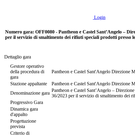
Login
Numero gara: OFF0080 - Pantheon e Castel Sant’Angelo – Direzion
per il servizio di smaltimento dei rifiuti speciali prodotti press
Dettaglio gara
Dettaglio gara
Gestore operativo
della procedura di
Pantheon e Castel Sant'Angelo Direzione Mu
gara
Stazione appaltante
Pantheon e Castel Sant'Angelo Direzione Mu
Pantheon e Castel Sant’Angelo – Direzione M
Denominazione gara
36/2023 per il servizio di smaltimento dei ri
Progressivo Gara
Dinamica gara
d'appalto
Progettazione
prevista
Criterio di