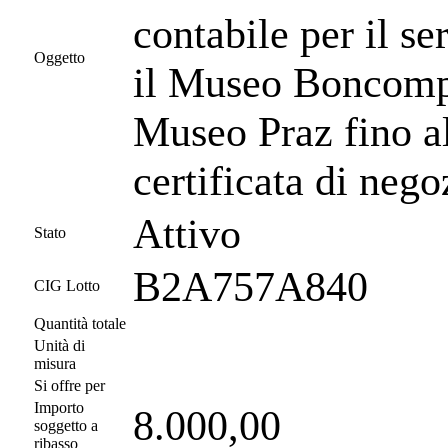
contabile per il se
Oggetto
il Museo Boncompa
Museo Praz fino al
certificata di neg
Attivo
Stato
B2A757A840
CIG Lotto
Quantità totale
Unità di
misura
Si offre per
Importo
8.000,00
soggetto a
ribasso