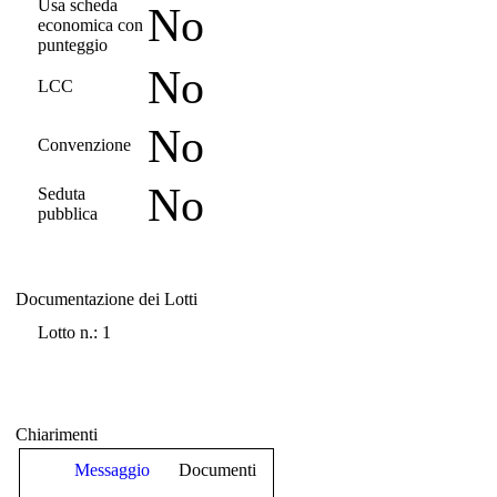
Usa scheda
No
economica con
punteggio
No
LCC
No
Convenzione
No
Seduta
pubblica
Documentazione dei Lotti
Documentazione dei Lotti
Lotto n.: 1
Chiarimenti
Messaggio
Documenti