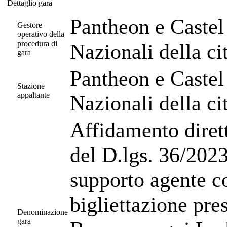
Dettaglio gara
Dettaglio gara
Pantheon e Castel
Gestore
operativo della
procedura di
Nazionali della c
gara
Pantheon e Castel
Stazione
appaltante
Nazionali della c
Affidamento dirett
del D.lgs. 36/2023
supporto agente co
bigliettazione pre
Denominazione
gara