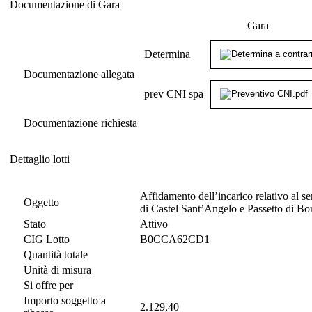
Documentazione di Gara
Documentazione di Gara
Gara
Determina
Documentazione allegata
prev CNI spa
Documentazione richiesta
Dettaglio lotti
Dettaglio lotti
Affidamento dell’incarico relativo al s
Oggetto
di Castel Sant’Angelo e Passetto di B
Stato
Attivo
CIG Lotto
B0CCA62CD1
Quantità totale
Unità di misura
Si offre per
Importo soggetto a
2.129,40