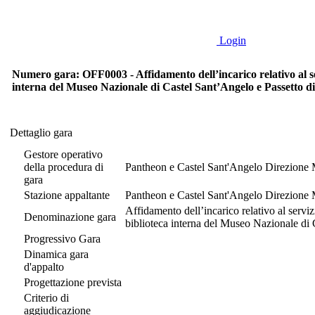
Login
Numero gara: OFF0003 - Affidamento dell’incarico relativo al ser
interna del Museo Nazionale di Castel Sant’Angelo e Passetto d
Dettaglio gara
Dettaglio gara
Gestore operativo
della procedura di
Pantheon e Castel Sant'Angelo Direzione M
gara
Stazione appaltante
Pantheon e Castel Sant'Angelo Direzione M
Affidamento dell’incarico relativo al servi
Denominazione gara
biblioteca interna del Museo Nazionale di
Progressivo Gara
Dinamica gara
d'appalto
Progettazione prevista
Criterio di
aggiudicazione