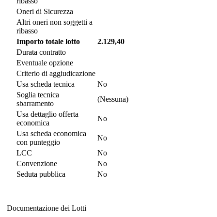
ribasso
Oneri di Sicurezza
Altri oneri non soggetti a
ribasso
Importo totale lotto
2.129,40
Durata contratto
Eventuale opzione
Criterio di aggiudicazione
Usa scheda tecnica
No
Soglia tecnica
(Nessuna)
sbarramento
Usa dettaglio offerta
No
economica
Usa scheda economica
No
con punteggio
LCC
No
Convenzione
No
Seduta pubblica
No
Documentazione dei Lotti
Documentazione dei Lotti