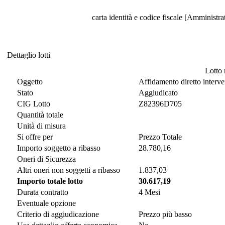
carta identità e codice fiscale [Amministra
Dettaglio lotti
Dettaglio lotti
Lotto 
Oggetto
Affidamento diretto interven
Stato
Aggiudicato
CIG Lotto
Z82396D705
Quantità totale
Unità di misura
Si offre per
Prezzo Totale
Importo soggetto a ribasso
28.780,16
Oneri di Sicurezza
Altri oneri non soggetti a ribasso
1.837,03
Importo totale lotto
30.617,19
Durata contratto
4 Mesi
Eventuale opzione
Criterio di aggiudicazione
Prezzo più basso