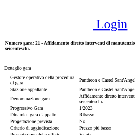
Login
Numero gara: 21 - Affidamento diretto interventi di manutenzione
seicenteschi.
Dettaglio gara
Dettaglio gara
Gestore operativo della procedura
Pantheon e Castel Sant'Angel
di gara
Stazione appaltante
Pantheon e Castel Sant'Angel
Affidamento diretto interventi
Denominazione gara
seicenteschi.
Progressivo Gara
1/2023
Dinamica gara d'appalto
Ribasso
Progettazione prevista
No
Criterio di aggiudicazione
Prezzo più basso
Presentazione delle offerte
Valuta