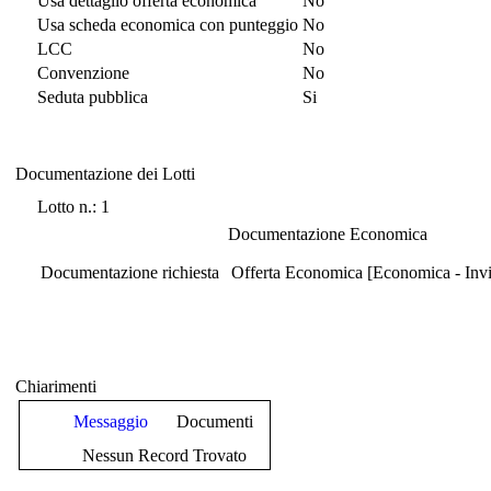
Usa dettaglio offerta economica
No
Usa scheda economica con punteggio
No
LCC
No
Convenzione
No
Seduta pubblica
Si
Documentazione dei Lotti
Documentazione dei Lotti
Lotto n.: 1
Documentazione Economica
Documentazione richiesta
Offerta Economica [Economica - Invio
Chiarimenti
Messaggio
Documenti
Nessun Record Trovato