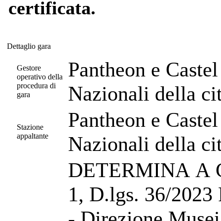
certificata.
Dettaglio gara
Dettaglio gara
Pantheon e Castel
Gestore
operativo della
procedura di
Nazionali della c
gara
Pantheon e Castel
Stazione
appaltante
Nazionali della c
DETERMINA A C
1, D.lgs. 36/2023 Pantheon e Castel Sant’Angelo
- Direzione Musei