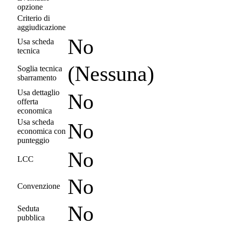
opzione
Criterio di
aggiudicazione
No
Usa scheda
tecnica
(Nessuna)
Soglia tecnica
sbarramento
Usa dettaglio
No
offerta
economica
Usa scheda
No
economica con
punteggio
No
LCC
No
Convenzione
No
Seduta
pubblica