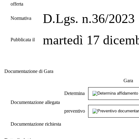
offerta
D.Lgs. n.36/2023
Normativa
martedì 17 dicem
Pubblicata il
Documentazione di Gara
Documentazione di Gara
Gara
Determina
Documentazione allegata
preventivo
Documentazione richiesta