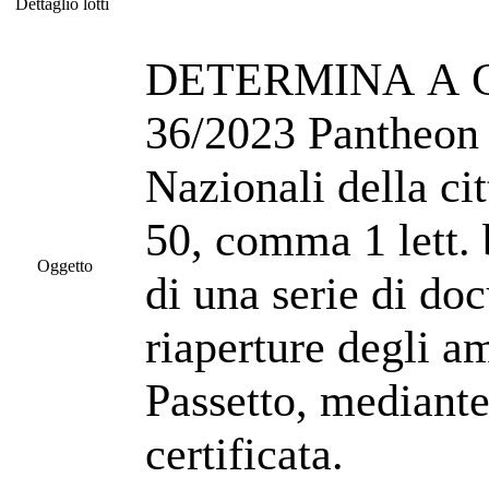
Dettaglio lotti
Dettaglio lotti
DETERMINA A CO
36/2023 Pantheon e Castel Sant’Angelo - Direzione Musei
Nazionali della ci
50, comma 1 lett. 
Oggetto
di una serie di do
riaperture degli a
Passetto, mediante
certificata.