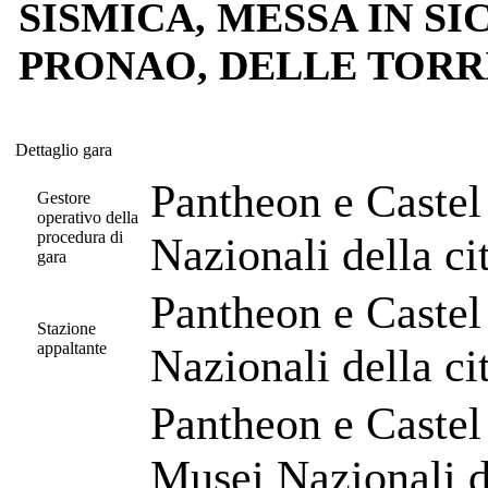
SISMICA, MESSA IN S
PRONAO, DELLE TORR
Dettaglio gara
Dettaglio gara
Pantheon e Castel
Gestore
operativo della
procedura di
Nazionali della c
gara
Pantheon e Castel
Stazione
appaltante
Nazionali della c
Pantheon e Castel
Musei Nazionali d