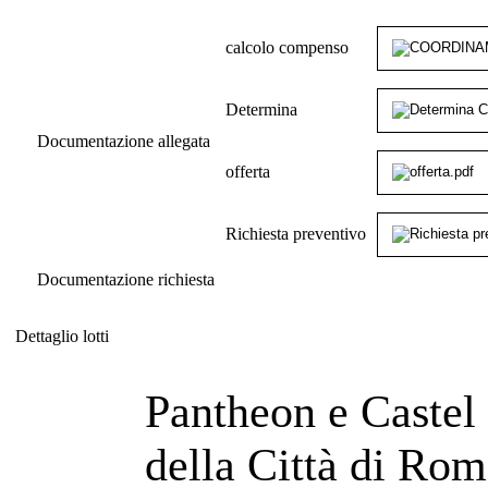
calcolo compenso
Determina
Documentazione allegata
offerta
Richiesta preventivo
Documentazione richiesta
Dettaglio lotti
Dettaglio lotti
Pantheon e Castel
della Città di Roma - Affidamento diretto ex art. 