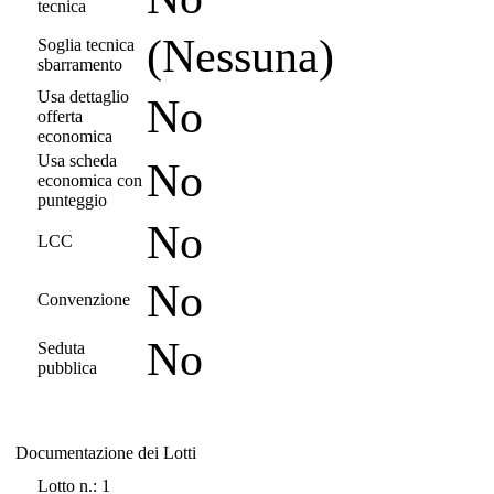
tecnica
(Nessuna)
Soglia tecnica
sbarramento
Usa dettaglio
No
offerta
economica
Usa scheda
No
economica con
punteggio
No
LCC
No
Convenzione
No
Seduta
pubblica
Documentazione dei Lotti
Documentazione dei Lotti
Lotto n.: 1