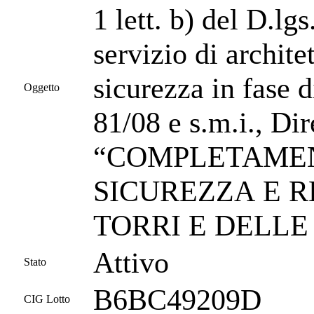
1 lett. b) del D.lg
servizio di archit
sicurezza in fase 
Oggetto
81/08 e s.m.i., Di
“COMPLETAMENT
SICUREZZA E 
TORRI E DELL
Attivo
Stato
B6BC49209D
CIG Lotto