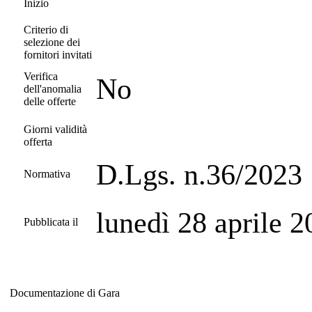
Inizio
Criterio di
selezione dei
fornitori invitati
Verifica
No
dell'anomalia
delle offerte
Giorni validità
offerta
D.Lgs. n.36/2023
Normativa
lunedì 28 aprile 
Pubblicata il
Documentazione di Gara
Documentazione di Gara