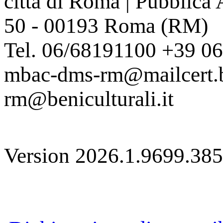
città di Roma | Pubblica
50 - 00193 Roma (RM)
Tel. 06/68191100 +39 0
mbac-dms-rm@mailcert.be
rm@beniculturali.it
Version 2026.1.9699.38