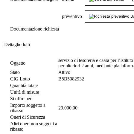
preventivo
Documentazione richiesta
Dettaglio lotti
Dettaglio lotti
servizio di tesoreria e cassa per l’Istitu
Oggetto
per ulteriori 2 anni, mediante piattaform
Stato
Attivo
CIG Lotto
B5B5082932
Quantità totale
Unità di misura
Si offre per
Importo soggetto a
29.000,00
ribasso
Oneri di Sicurezza
Altri oneri non soggetti a
ribasso