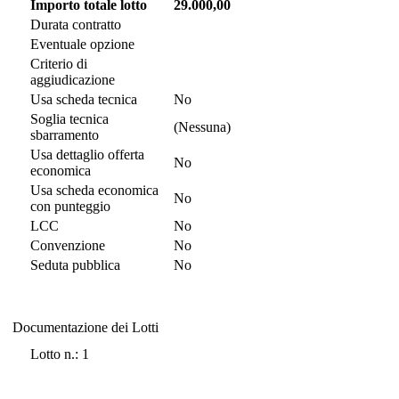
Importo totale lotto
29.000,00
Durata contratto
Eventuale opzione
Criterio di
aggiudicazione
Usa scheda tecnica
No
Soglia tecnica
(Nessuna)
sbarramento
Usa dettaglio offerta
No
economica
Usa scheda economica
No
con punteggio
LCC
No
Convenzione
No
Seduta pubblica
No
Documentazione dei Lotti
Documentazione dei Lotti
Lotto n.: 1