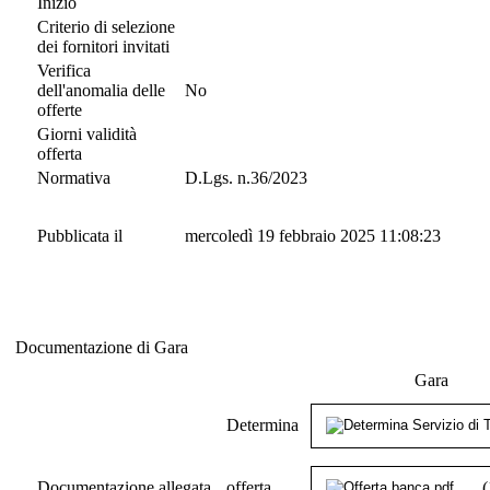
Inizio
Criterio di selezione
dei fornitori invitati
Verifica
dell'anomalia delle
No
offerte
Giorni validità
offerta
Normativa
D.Lgs. n.36/2023
Pubblicata il
mercoledì 19 febbraio 2025 11:08:23
Documentazione di Gara
Documentazione di Gara
Gara
Determina
Documentazione allegata
offerta