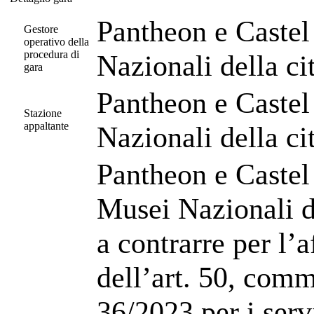
Dettaglio gara
Pantheon e Castel
Gestore
operativo della
procedura di
Nazionali della c
gara
Pantheon e Castel
Stazione
appaltante
Nazionali della c
Pantheon e Castel
Musei Nazionali d
a contrarre per l’a
dell’art. 50, comma
36/2023 per i serv