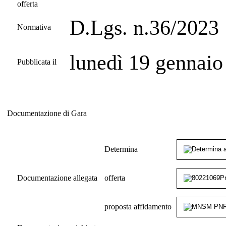
offerta
D.Lgs. n.36/2023
Normativa
lunedì 19 gennaio
Pubblicata il
Documentazione di Gara
Documentazione di Gara
Determina
Documentazione allegata
offerta
proposta affidamento