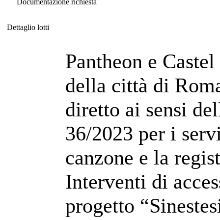
Documentazione richiesta
Dettaglio lotti
Dettaglio lotti
Pantheon e Castel
della città di Rom
diretto ai sensi de
36/2023 per i servi
canzone e la regis
Interventi di acces
progetto “Sineste