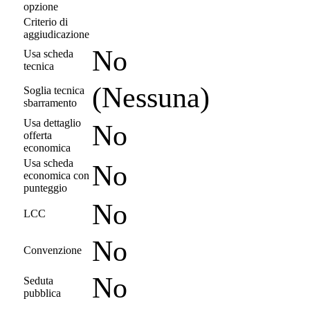
opzione
Criterio di
aggiudicazione
No
Usa scheda
tecnica
(Nessuna)
Soglia tecnica
sbarramento
Usa dettaglio
No
offerta
economica
Usa scheda
No
economica con
punteggio
No
LCC
No
Convenzione
No
Seduta
pubblica