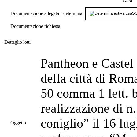
Gara
Documentazione allegata
determina
Documentazione richiesta
Dettaglio lotti
Dettaglio lotti
Pantheon e Castel
della città di Roma
50 comma 1 lett. b
realizzazione di n
coniglio” il 16 lu
Oggetto