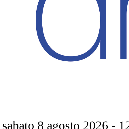
sabato 8 agosto 2026
-
1