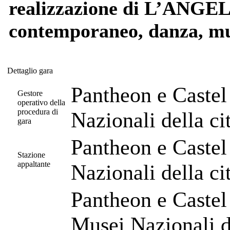
realizzazione di L’ANGEL
contemporaneo, danza, mus
Dettaglio gara
Dettaglio gara
Pantheon e Castel
Gestore
operativo della
procedura di
Nazionali della c
gara
Pantheon e Castel
Stazione
appaltante
Nazionali della c
Pantheon e Castel
Musei Nazionali d