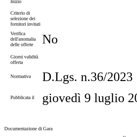
Inizio
Criterio di
selezione dei
fornitori invitati
Verifica
No
dell'anomalia
delle offerte
Giorni validità
offerta
D.Lgs. n.36/2023
Normativa
giovedì 9 luglio 
Pubblicata il
Documentazione di Gara
Documentazione di Gara