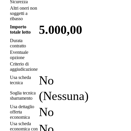
Sicurezza
Altri oneri non
soggetti a
ribasso
5.000,00
Importo
totale lotto
Durata
contratto
Eventuale
opzione
Criterio di
aggiudicazione
No
Usa scheda
tecnica
(Nessuna)
Soglia tecnica
sbarramento
Usa dettaglio
No
offerta
economica
Usa scheda
No
economica con