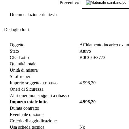
Preventivo
Documentazione richiesta
Dettaglio lotti
Dettaglio lotti
Oggetto
Affidamento incarico ex art.
Stato
Attivo
CIG Lotto
B0CC6F3773
Quantità totale
Unità di misura
Si offre per
Importo soggetto a ribasso
4.996,20
Oneri di Sicurezza
Altri oneri non soggetti a ribasso
Importo totale lotto
4.996,20
Durata contratto
Eventuale opzione
Criterio di aggiudicazione
Usa scheda tecnica
No