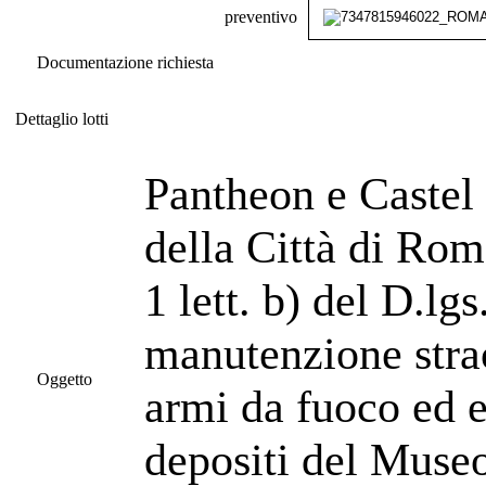
preventivo
Documentazione richiesta
Dettaglio lotti
Dettaglio lotti
Pantheon e Castel
della Città di Rom
1 lett. b) del D.lg
manutenzione strao
Oggetto
armi da fuoco ed e
depositi del Museo