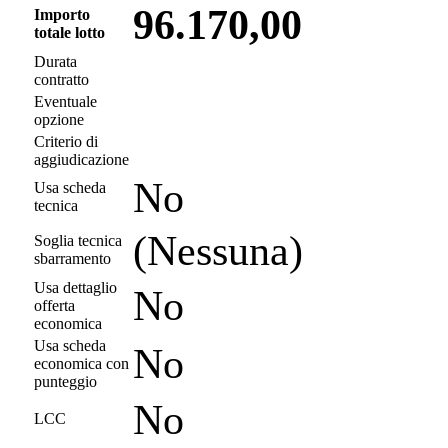
96.170,00
Importo
totale lotto
Durata
contratto
Eventuale
opzione
Criterio di
aggiudicazione
No
Usa scheda
tecnica
(Nessuna)
Soglia tecnica
sbarramento
Usa dettaglio
No
offerta
economica
Usa scheda
No
economica con
punteggio
No
LCC