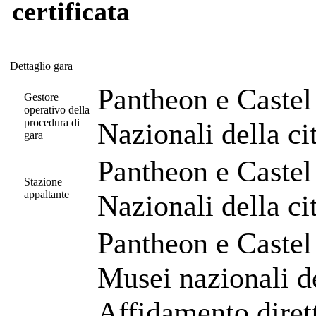
certificata
Dettaglio gara
Dettaglio gara
Pantheon e Castel
Gestore
operativo della
procedura di
Nazionali della c
gara
Pantheon e Castel
Stazione
appaltante
Nazionali della c
Pantheon e Castel
Musei nazionali d
Affidamento dirett