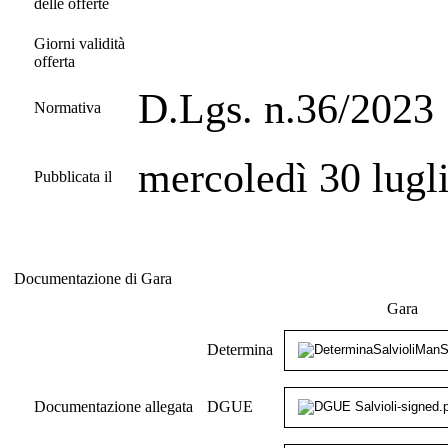
delle offerte
Giorni validità
offerta
D.Lgs. n.36/2023
Normativa
mercoledì 30 lugl
Pubblicata il
Documentazione di Gara
Documentazione di Gara
Gara
Determina
Documentazione allegata
DGUE