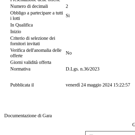
Numero di decimali
2
Obbligo a partecipare a tutti
Si
i lotti
In Qualifica
Inizio
Criterio di selezione dei
fornitori invitati
Verifica dell'anomalia delle
No
offerte
Giorni validità offerta
Normativa
D.Lgs. n.36/2023
Pubblicata il
venerdì 24 maggio 2024 15:22:57
Documentazione di Gara
Documentazione di Gara
G