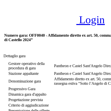
Login
Numero gara: OFF0040 - Affidamento diretto ex art. 50, comma 1 l
di Castello 2024”
Dettaglio gara
Dettaglio gara
Gestore operativo della
Pantheon e Castel Sant'Angelo Direz
procedura di gara
Stazione appaltante
Pantheon e Castel Sant'Angelo Direz
Affidamento diretto ex art. 50, comma
Denominazione gara
rassegna estiva “Sotto l’Angelo di C
Progressivo Gara
Dinamica gara d'appalto
Progettazione prevista
Criterio di aggiudicazione
Presentazione delle offerte