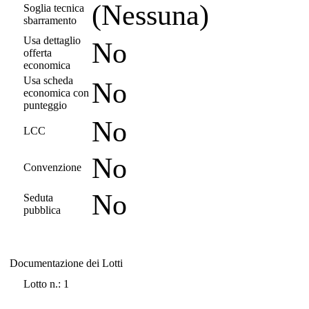
(Nessuna)
Soglia tecnica
sbarramento
Usa dettaglio
No
offerta
economica
Usa scheda
No
economica con
punteggio
No
LCC
No
Convenzione
No
Seduta
pubblica
Documentazione dei Lotti
Documentazione dei Lotti
Lotto n.: 1