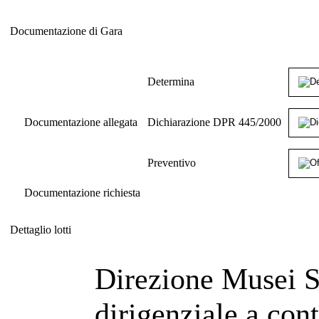
Documentazione di Gara
Documentazione di Gara
Determina
Documentazione allegata
Dichiarazione DPR 445/2000
Preventivo
Documentazione richiesta
Dettaglio lotti
Dettaglio lotti
Direzione Musei St
dirigenziale a cont