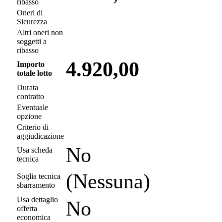
ribasso
Oneri di
Sicurezza
Altri oneri non
soggetti a
ribasso
4.920,00
Importo
totale lotto
Durata
contratto
Eventuale
opzione
Criterio di
aggiudicazione
No
Usa scheda
tecnica
(Nessuna)
Soglia tecnica
sbarramento
Usa dettaglio
No
offerta
economica