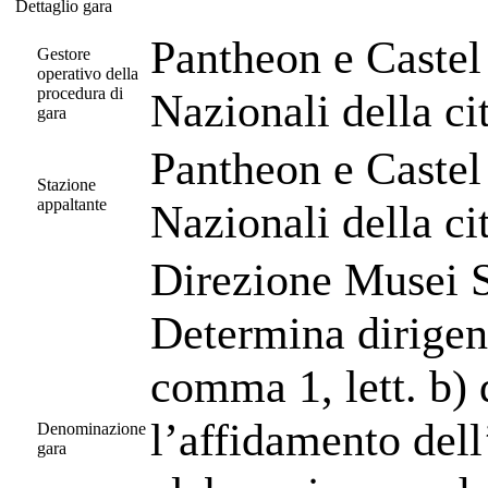
Dettaglio gara
Dettaglio gara
Pantheon e Castel
Gestore
operativo della
procedura di
Nazionali della c
gara
Pantheon e Castel
Stazione
appaltante
Nazionali della c
Direzione Musei St
Determina dirigenz
comma 1, lett. b) 
l’affidamento dell’
Denominazione
gara