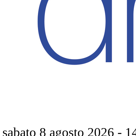
sabato 8 agosto 2026
-
1