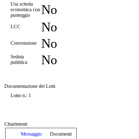
Usa scheda
No
economica con
punteggio
No
LCC
No
Convenzione
No
Seduta
pubblica
Documentazione dei Lotti
Documentazione dei Lotti
Lotto n.: 1
Chiarimenti
Messaggio
Documenti