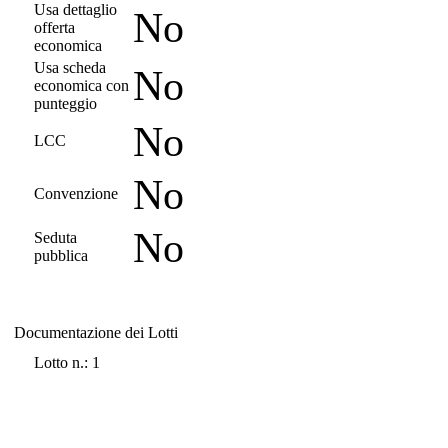
Usa dettaglio
No
offerta
economica
Usa scheda
No
economica con
punteggio
No
LCC
No
Convenzione
No
Seduta
pubblica
Documentazione dei Lotti
Documentazione dei Lotti
Lotto n.: 1