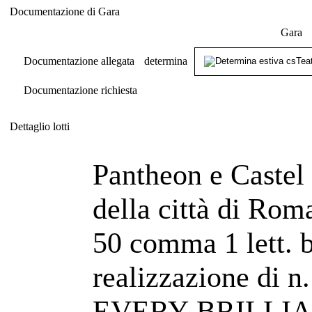
Documentazione di Gara
Documentazione di Gara
Gara
Documentazione allegata
determina
Documentazione richiesta
Dettaglio lotti
Dettaglio lotti
Pantheon e Castel
della città di Roma
50 comma 1 lett. b
realizzazione di n.
EVERY BRILLIAN 