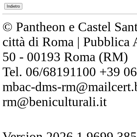
© Pantheon e Castel Sant
città di Roma | Pubblica
50 - 00193 Roma (RM)
Tel. 06/68191100 +39 0
mbac-dms-rm@mailcert.be
rm@beniculturali.it
Version 2026.1.9699.38