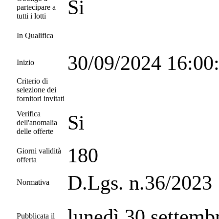
Si
partecipare a
tutti i lotti
In Qualifica
30/09/2024 16:0
Inizio
Criterio di
selezione dei
fornitori invitati
Verifica
Si
dell'anomalia
delle offerte
180
Giorni validità
offerta
D.Lgs. n.36/2023
Normativa
lunedì 30 settemb
Pubblicata il