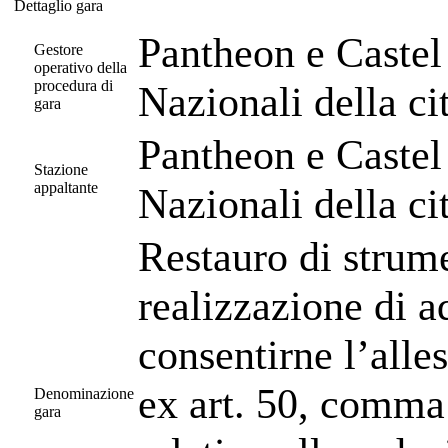
Dettaglio gara
Dettaglio gara
Pantheon e Castel
Gestore
operativo della
procedura di
Nazionali della c
gara
Pantheon e Castel
Stazione
appaltante
Nazionali della c
Restauro di strume
realizzazione di a
consentirne l’alle
ex art. 50, comma 
Denominazione
gara