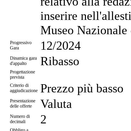
relativo alla redaz
inserire nell'alle
Museo Nazionale 
12/2024
Progressivo
Gara
Ribasso
Dinamica gara
d'appalto
Progettazione
prevista
Prezzo più basso
Criterio di
aggiudicazione
Valuta
Presentazione
delle offerte
2
Numero di
decimali
Obbligo a