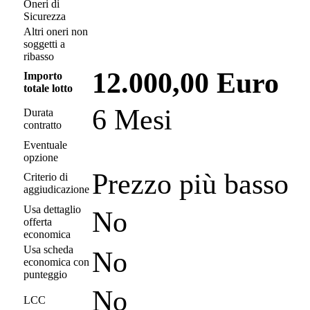
Oneri di
Sicurezza
Altri oneri non
soggetti a
ribasso
12.000,00 Euro
Importo
totale lotto
6 Mesi
Durata
contratto
Eventuale
opzione
Prezzo più basso
Criterio di
aggiudicazione
Usa dettaglio
No
offerta
economica
Usa scheda
No
economica con
punteggio
No
LCC